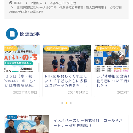
HOME
活動報告
本部からのお知らせ
地域情報誌Dジャーナル3月号 体験会参加者募集！新入部員募集！ クラブ新
設相談受付中！記事掲載‼
関連記事
からのお知らせ
本部からのお知らせ
本部からのお知らせ
１月２３日（水・祝
NHKに取材してくれまし
ラジオ番組に出演し
）『VIVAい・の・ち～
た！『子どもたちに多様
動内容について紹介
たちには守る命があ...
なスポーツの機会を‼...
した‼
2022年11月19日
2024年6月1日
2023年1
イスズベーカリー株式会社 ゴールドパ
ートナー契約を締結‼