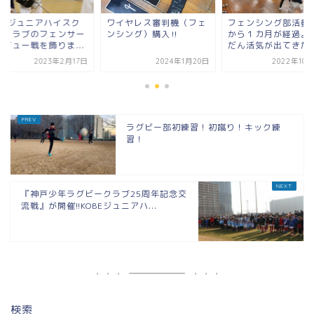
OBEジュニアハイスク
ワイヤレス審判機（フェ
フェンシング部活動
ルクラブのフェンサー
ンシング）購入‼
から１カ月が経過。
デビュー戦を飾りま...
だん活気が出てきた
2023年2月17日
2024年1月20日
2022年10
ラグビー部初練習！初蹴り！キック練
習！
『神戸少年ラグビークラブ25周年記念交
流戦』が開催!!KOBEジュニアハ...
検索