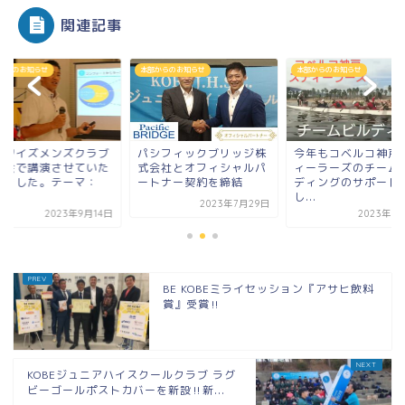
関連記事
からのお知らせ
本部からのお知らせ
本部からのお知らせ
戸ワイズメンズクラブ
パシフィックブリッジ株
今年もコベルコ神戸
例会で講演させていた
式会社とオフィシャルパ
ィーラーズのチーム
きました。テーマ：
ートナー契約を締結
ディングのサポート
.
し...
2023年7月29日
2023年9月14日
2023年1
BE KOBEミライセッション『アサヒ飲料
賞』受賞‼
KOBEジュニアハイスクールクラブ ラグ
ビーゴールポストカバーを新設‼新...