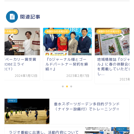
関連記事
からのお知らせ
本部からのお知らせ
本部からのお知らせ
スズベーカリー賞受賞
『Dジャーナル様とゴー
地域情報誌『Dジャ
E KOBEミライ
ルドパートナー契約を締
ル』に春の体験会の
OJECT）
結‼』
を掲載していただき
し...
2024年1月12日
2023年2月17日
2023年4
垂水スポーツガーデン多目的グランド
（ナイター設備付）でトレーニング‼
ラジオ番組に出演し、活動内容について