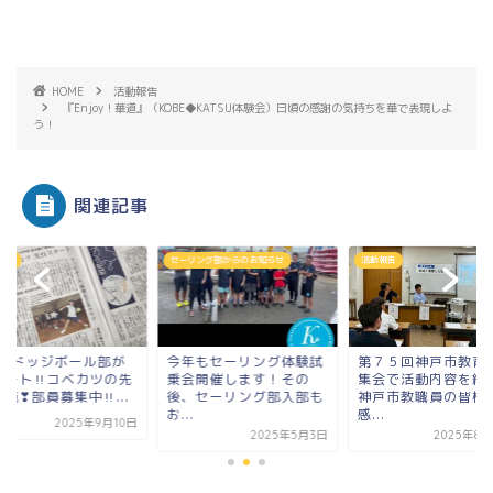
HOME
活動報告
『Enjoy！華道』（KOBE◆KATSU体験会）日頃の感謝の気持ちを華で表現しよ
う！
関連記事
報告
セーリング部からのお知らせ
活動報告
JHCドッジボール部が
今年もセーリング体験試
第７５回神戸市教育
タート‼コベカツの先
乗会開催します！その
集会で活動内容を紹
施❣部員募集中‼...
後、セーリング部入部も
神戸市教職員の皆様
お...
感...
2025年9月10日
2025年5月3日
2025年8月