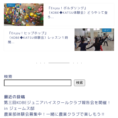
『Enjoy！ボルダリング』
（KOBE◆KATSU体験会）どうやって登
ろ...
『Enjoy！ヒップホップ』
（KOBE◆KATSU体験会）レッスン１時
間...
検索
検索
最近の投稿
第三回KOBEジュニアハイスクールクラブ報告会を開催！
in ジェームス邸
農業部体験会募集中！一緒に農業クラブで楽しもう‼