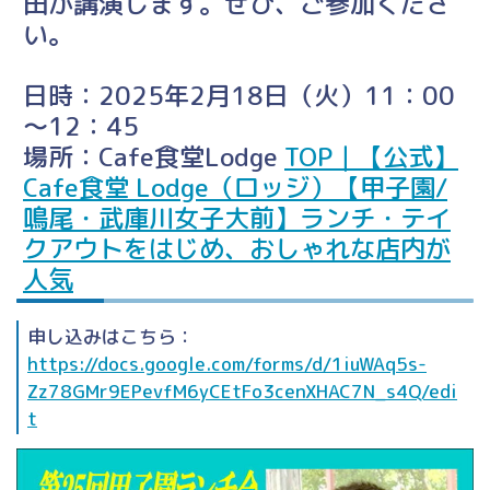
田が講演します。ぜひ、ご参加くださ
い。
日時：2025年2月18日（火）11：00
～12：45
場所：Cafe食堂Lodge
TOP｜【公式】
Cafe食堂 Lodge（ロッジ）【甲子園/
鳴尾・武庫川女子大前】ランチ・テイ
クアウトをはじめ、おしゃれな店内が
人気
申し込みはこちら：
https://docs.google.com/forms/d/1iuWAq5s-
Zz78GMr9EPevfM6yCEtFo3cenXHAC7N_s4Q/edi
t