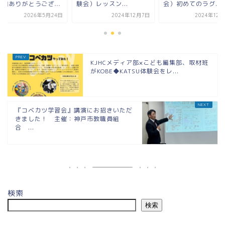
参加ありがとうござ...
験会）レッスン...
会）初めてのラグ...
2026年5月24日
2024年12月7日
2024年12
KJHCメディア部×こども編集部、取材班
がKOBE◆KATSU体験会をレ...
『コベカツ学習会』講演にお招きいただ
きました！ 主催：神戸市教職員組
合 ...
検索
検索