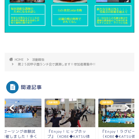
HOME
活動報告
第２５回甲子園ランチ会で講演します‼参加者募集中‼
関連記事
報告
活動報告
活動報告
026セーリング体験試
『Enjoy！ヒップホッ
『Enjoy！ラグビー
会開催しました！多く
プ』（KOBE◆KATSU体
（KOBE◆KATSU体