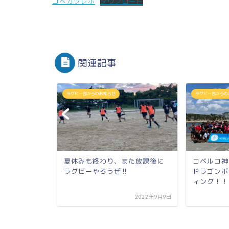
コベカツレポ
ダウンロード
関連記事
ラグビー部からのお知らせ
ラグビー部からの
ょうご』で紹
夏休みも終わり、また放課後に
コベルコ神
がサポート
ラグビーやろうぜ‼
ドラゴンボ
を受け...
ィング！！
2025年11月3日
2022年9月9日